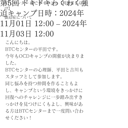
第5回 ドキドキわくわく強
BTCセンター なごやイベント【利用者さん向
け】
迫キャンプ日時：2024年
強迫症について
11月01日 12:00 – 2024年
11月03日 12:00
こんにちは。
BTCセンターの平田です。
今年もOCDキャンプの開催が決まりま
した。
BTCセンターの心理師、平田と吉川も
スタッフとして参加します。
同じ悩みを持つ仲間を作ることもよ
し、キャンプという環境をきっかけに
回復へのチャレンジに一歩踏み出すき
っかけを見つけにくもよし、興味があ
る方はBTCセンターまで一度問い合わ
せください！