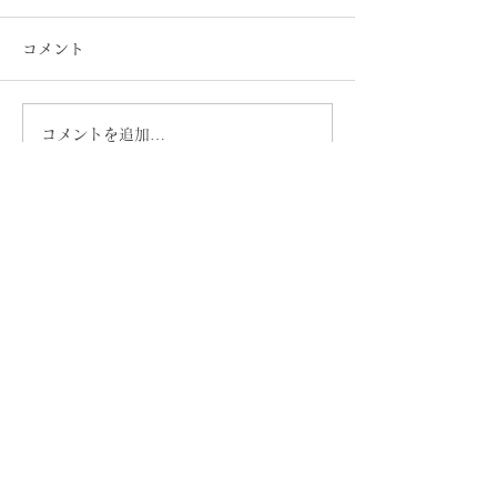
コメント
コメントを追加…
1分で読める強迫症の理
1分で読める強
解〜タイプ別の解説（後
解〜タイプ別の
編）〜
編）〜
お問い合わせ