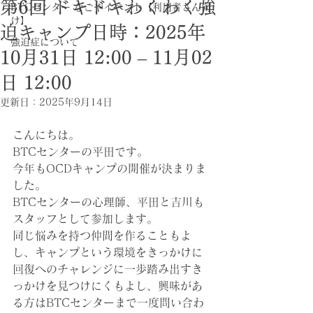
第6回 ドキドキわくわく強
BTCセンター なごやイベント【利用者さん向
け】
迫キャンプ日時：2025年
強迫症について
10月31日 12:00 – 11月02
日 12:00
更新日：
2025年9月14日
こんにちは。
BTCセンターの平田です。
今年もOCDキャンプの開催が決まりま
した。
BTCセンターの心理師、平田と吉川も
スタッフとして参加します。
同じ悩みを持つ仲間を作ることもよ
し、キャンプという環境をきっかけに
回復へのチャレンジに一歩踏み出すき
っかけを見つけにくもよし、興味があ
る方はBTCセンターまで一度問い合わ